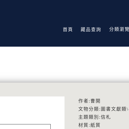
分類瀏
首頁
藏品查詢
作者:曹開
文物分類:圖書文獻類
主題類別:信札
材質:紙質