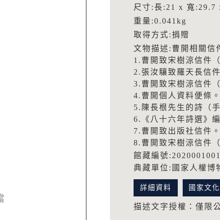
尺寸:長:21 x 寬:29.7 
重量:0.041kg
取得方式:捐贈
文物描述:曹開相關信
1.曹開致宋樹涼信件（
2.張汝驤致羅天長信
3.曹開致宋樹涼信件（1
4.曹開個人資料便條
5.陳長根先生的詩（
6.《八十六年詩選》
7.曹開致出版社信件
8.曹開致宋樹涼信件（
館藏編號:202000100
典藏單位:國家人權博
詳細資料
國家文
描述文字授權：僅限