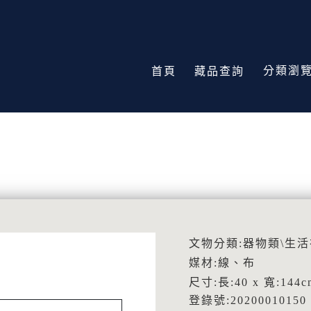
分類瀏
首頁
藏品查詢
文物分類:器物類\生
媒材:線、布
尺寸:長:40 x 寬:144c
登錄號:20200010150