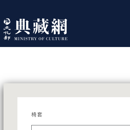
跳到主要內容
:::
藏品資訊
:::
椅套