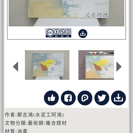
作者:鄭志鴻(水泥工阿鴻)
文物分類:藝術類\複合媒材
材質:油畫