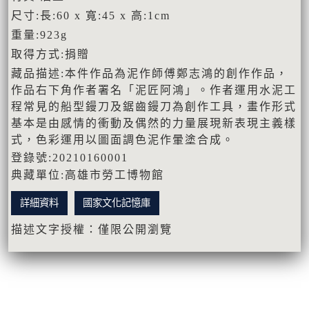
尺寸:長:60 x 寬:45 x 高:1cm
重量:923g
取得方式:捐贈
藏品描述:本件作品為泥作師傅鄭志鴻的創作作品，
作品右下角作者署名「泥匠阿鴻」。作者運用水泥工
程常見的船型鏝刀及鋸齒鏝刀為創作工具，畫作形式
基本是由感情的衝動及偶然的力量展現新表現主義樣
式，色彩運用以圖面調色泥作暈塗合成。
登錄號:20210160001
典藏單位:高雄市勞工博物館
詳細資料
國家文化記憶庫
描述文字授權：僅限公開瀏覽