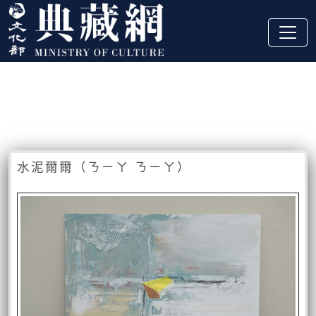
跳到主要內容
:::
藏品資訊
:::
水泥爾爾（ㄋㄧㄚ ㄋㄧㄚ）