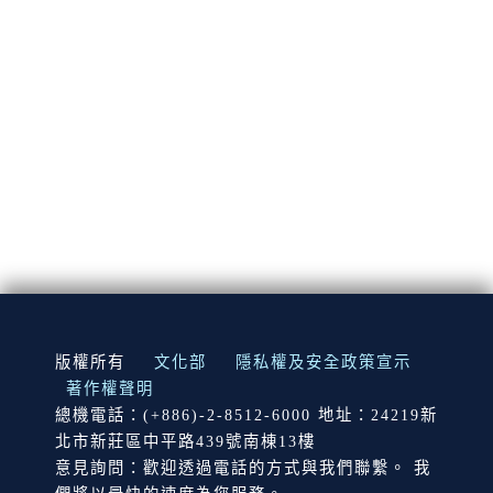
:::
版權所有
文化部
隱私權及安全政策宣示
著作權聲明
總機電話：(+886)-2-8512-6000 地址：24219新
北市新莊區中平路439號南棟13樓
意見詢問：歡迎透過電話的方式與我們聯繫。 我