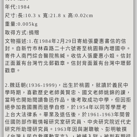
年代:1984
尺寸:長:10.3 x 寬:21.8 x 高:0.02cm
重量:0.005kg
取得方式:捐贈
文物描述:1.在1984年2月29日寄給張慶惠書信的信
封。自新竹巿林森路二十六號寄至桃園縣內壢國中。
寄件人南門綜合醫院熊緘。收信人張慶惠小姐。信封
正面蓋有台灣竹北郵戳章。信封背面蓋有台灣中壢郵
戳章。
2.魏廷朝(1936-1999)，出生於桃園，就讀於義民中
學時期，喜歡歷史老師黃賢忠、國文老師姚錦的課，
當時也開始閱讀魯迅作品。後考取成功中學，但因拒
絕參加救國團而退學自修，於1954年以同等學歷考
上台大法律系。畢業及退伍後，於1961-1963年間曾
任國防部作戰情報研究室研究員、中央研究院近代史
研究所助理研究員。1963年因與謝聰敏、彭明敏撰
《台灣人民自救運動宣言》，被捕入獄，被判有期徒