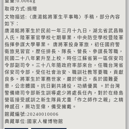
重量:0.006kg
取得方式:捐贈
文物描述:〈唐湯銘將軍生平事略〉手稿，部分內容
如下：
唐湯銘將軍生於民前一年三月十九日，湖北省武昌縣
人氏。陸軍軍官學校七期畢業，中央防空學校暨陸軍
指揮參謀大學畢業。 唐將軍投身軍旅，初任國府警
衛旅見習官，歷任排長、隊長、營長、參謀長等職，
民國二十八年累升至上校，時任江蘇省第一區保安司
令部副司令。三十八年隨政府率部來台，任職台灣省
保安司令部，受任社會治安、職訓社教等要職，貢獻
良多。將軍生於軍務世家，嚴於律己，長於國難憂
患，公忠體國。抗日剿共諸役，功績優異 。於台灣
警備總司令部新生訓導處少將處長任內，對於在綠島
營區接受感訓之新生隊員尤重「作之師作之親」之精
神感召，厥功至偉，備受擁戴。
館藏編號:20240010006
典藏單位:國家人權博物館