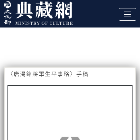
跳到主要內容
:::
藏品資訊
:::
〈唐湯銘將軍生平事略〉手稿