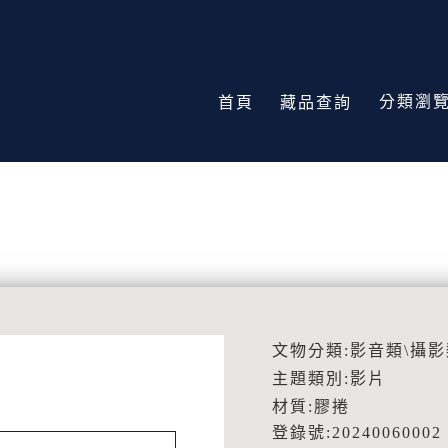
分類瀏
首頁
藏品查詢
文物分類:影音類\攝影
主題類別:影片
材質:膠捲
登錄號:20240060002