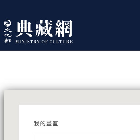
跳到主要內容
:::
藏品資訊
:::
我的畫室