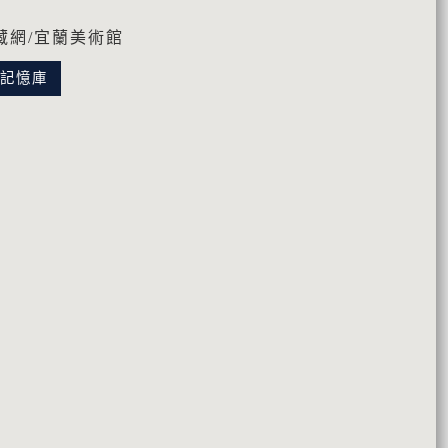
藏網/宜蘭美術館
化記憶庫