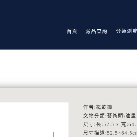
分類瀏
首頁
藏品查詢
作者:楊乾鐘
文物分類:藝術類\油畫
尺寸:長:52.5 x 寬:64.
尺寸描述:52.5×64.5c