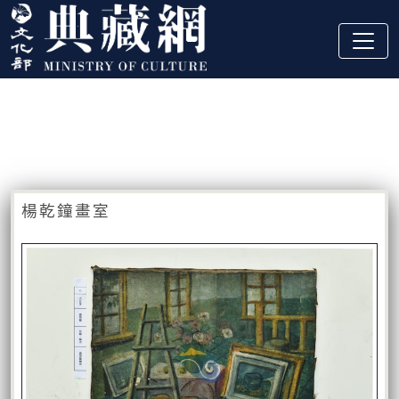
跳到主要內容
:::
藏品資訊
:::
楊乾鐘畫室