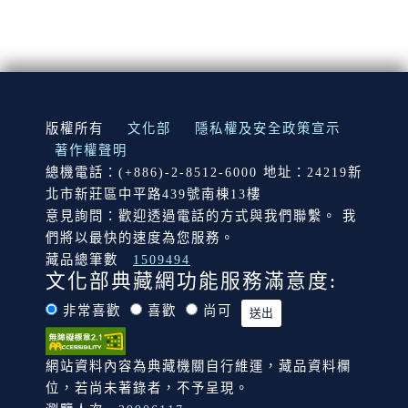
:::
版權所有
文化部
隱私權及安全政策宣示
著作權聲明
總機電話：(+886)-2-8512-6000 地址：24219新
北市新莊區中平路439號南棟13樓
意見詢問：歡迎透過電話的方式與我們聯繫。 我
們將以最快的速度為您服務。
藏品總筆數
1509494
文化部典藏網功能服務滿意度:
非常喜歡
喜歡
尚可
網站資料內容為典藏機關自行維運，藏品資料欄
位，若尚未著錄者，不予呈現。