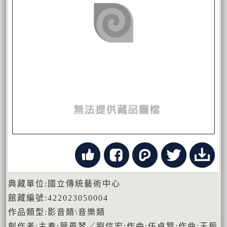
典藏單位:國立傳統藝術中心
館藏編號:422023050004
作品類型:影音類\音樂類
創作者:主奏:管風琴／劉信宏;作曲:伍卓賢;作曲:王辰