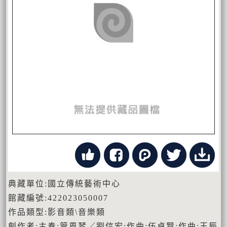
典藏單位:國立傳統藝術中心
館藏編號:422023050007
作品類型:影音類\音樂類
創作者:主奏:管風琴／劉信宏;作曲:伍卓賢;作曲:王辰