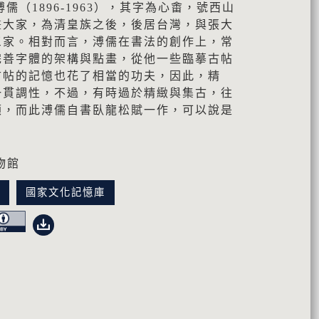
為溥儒（1896-1963），其字為心畬，號西山
畫大家，為清皇族之後，後居台灣，與張大
三家。相對而言，溥儒在書法的創作上，常
完善字體的架構與點畫，從他一些臨摹古帖
古帖的記憶也花了相當的功夫，因此，精
一貫調性，不過，有時過於精緻與集古，往
顧，而此溥儒自書臥龍松賦一作，可以說是
。
物館
訊
國家文化記憶庫