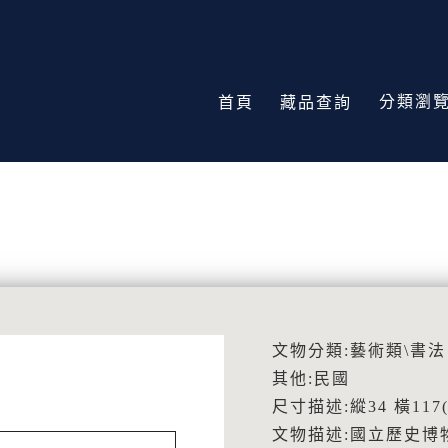
分類瀏
首頁
藏品查詢
文物分類:藝術類\書法
其他:民國
尺寸描述:縱34 橫117(
文物描述:國立歷史博