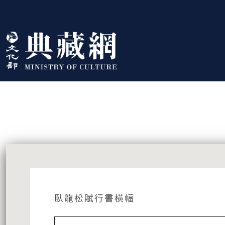
跳到主要內容
:::
藏品資訊
:::
臥龍松賦行書橫幅