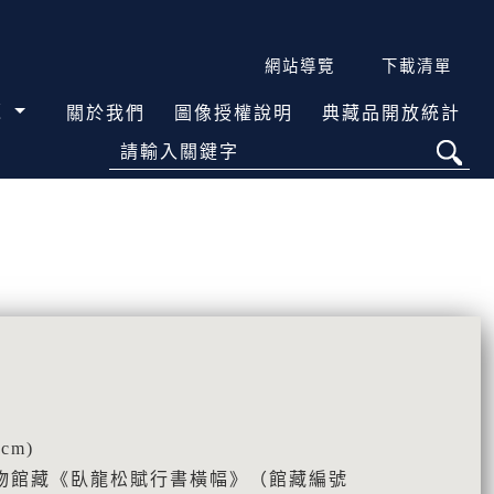
網站導覽
下載清單
覽
關於我們
圖像授權說明
典藏品開放統計
請輸入關鍵字
cm)
物館藏《臥龍松賦行書橫幅》（館藏編號