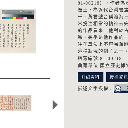
81-00218），作者
逸士，為近代台灣書
千、黃君璧合稱渡海
常投注相當的精神去
的作品看來，他對於
緻，幾乎是他作品的
往在章法上不容易兼
這種狀況的例子之一
館藏編號:81-00218
典藏單位:國立歷史博
詳細資料
授權資
描述文字授權：