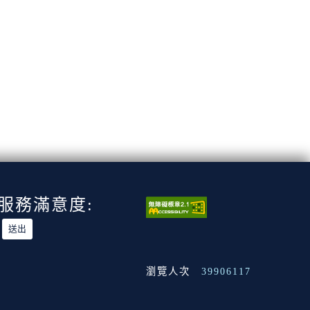
服務滿意度:
瀏覽人次
39906117