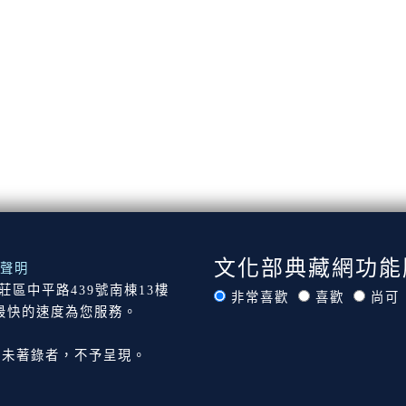
文化部典藏網功能
聲明
市新莊區中平路439號南棟13樓
非常喜歡
喜歡
尚可
最快的速度為您服務。
尚未著錄者，不予呈現。