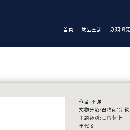
分類瀏
首頁
藏品查詢
作者:不詳
文物分類:器物類\宗
主題類別:民俗藝術
年代:9