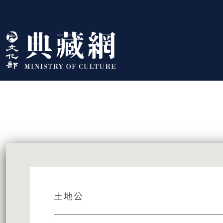
跳到主要內容
:::
藏品資訊
:::
土地公