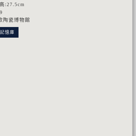
高:27.5cm
9
歌陶瓷博物館
化記憶庫