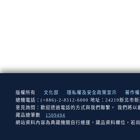
:::
版權所有
文化部
隱私權及安全政策宣示
著作權
總機電話：(+886)-2-8512-6000 地址：24219新北
意見詢問：歡迎透過電話的方式與我們聯繫。 我們將以
藏品總筆數
1509494
網站資料內容為典藏機關自行維運，藏品資料欄位，若