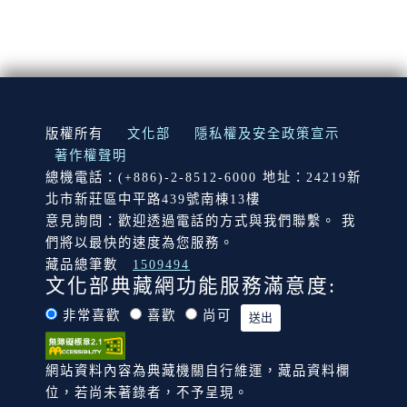
:::
版權所有
文化部
隱私權及安全政策宣示
著作權聲明
總機電話：(+886)-2-8512-6000 地址：24219新
北市新莊區中平路439號南棟13樓
意見詢問：歡迎透過電話的方式與我們聯繫。 我
們將以最快的速度為您服務。
藏品總筆數
1509494
文化部典藏網功能服務滿意度:
非常喜歡
喜歡
尚可
網站資料內容為典藏機關自行維運，藏品資料欄
位，若尚未著錄者，不予呈現。