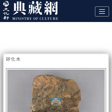
跳到主要內容
:::
藏品資訊
:::
矽化木