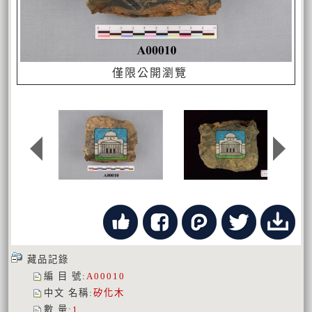
僅限公開瀏覽
藏品記錄
編 目 號
:
A00010
中文 名稱
:
矽化木
數 量
:
1