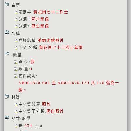
主題
關鍵字
:
黃花崗七十二烈士
分類1
:
照片影像
分類2
:
歷史影像
名稱
登錄名稱
:
革命史蹟照片
中文 名稱
:
黃花崗七十二烈士墓景
-數量-
單 位
:
張
數 量
:
1
套件說明
:
AH001870-001 至 AH001870-170 共 170 張為一
組。
材質
主材質分類
:
照片
主材質子分類
:
黑白照片
尺寸/度量
長
:
254
mm