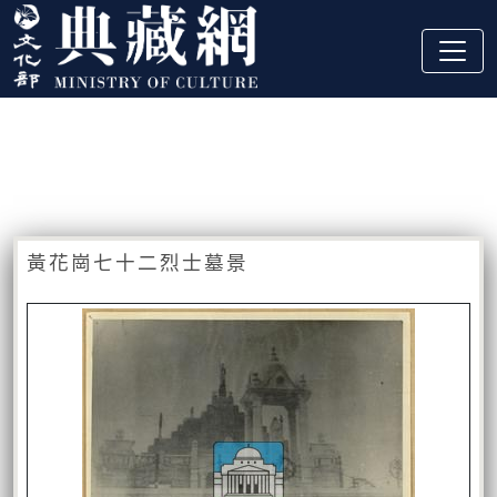
跳到主要內容
:::
藏品資訊
:::
黃花崗七十二烈士墓景