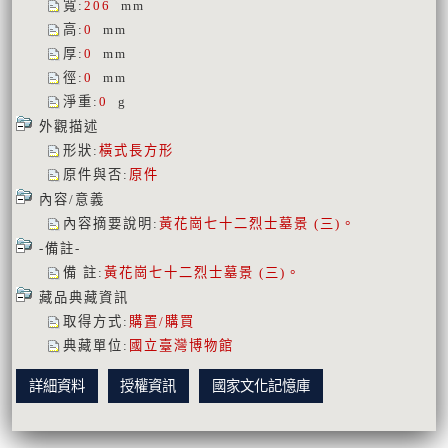
寬
:
206
mm
高
:
0
mm
厚
:
0
mm
徑
:
0
mm
淨重
:
0
g
外觀描述
形狀
:
橫式長方形
原件與否
:
原件
內容/意義
內容摘要說明
:
黃花崗七十二烈士墓景 (三)。
-備註-
備 註
:
黃花崗七十二烈士墓景 (三)。
藏品典藏資訊
取得方式
:
購置/購買
典藏單位
:
國立臺灣博物館
詳細資料
授權資訊
國家文化記憶庫