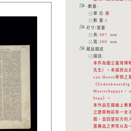
-數量-
單 位
:
張
數 量
:
1
尺寸/度量
長
:
307
mm
寬
:
200
mm
藏品描述
描述
:
本件為國立臺灣博
先生）。本插頁出自Of
van Hoorn
〈Gedenkwaerdig b
Maetschappye， op
Sina〉。
本作品在描繪上著
之建築物前有一女
園，並回望前方的
置藥品之男性以及一