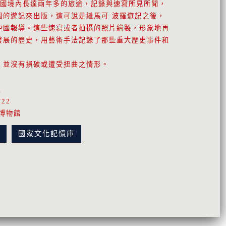
）將在中國境內長達兩年多的旅途，記錄與速寫所見所聞，
圖的遊記來出版，這可說是繼馬可·波羅遊記之後，
中國報導。這些速寫或者拍攝的照片繪製，形象地再
發展的歷史，用藝術手法記錄了那些重大歷史事件和
，並沒有損破或遭受扭曲之情形。
買
/22
博物館
訊
國家文化記憶庫