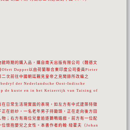
物館時期的購入品，購自南天出版有限公司（魏德文
ert Dapper以由荷蘭聯合東印度公司委員Pieter
率領之第二次前往中國朝廷覲見皇帝之見聞錄所改編之
edryf der Nederlandsche Oost-Indische
 de kuste en in het Keizerrijk van Taising of
重在日常生活現實面的表現，如左方有中式建築特徵
子正在紡紗，一名老年男子持鋤頭，正在走向後方田
人物；右方有兩位兒童追逐鵝鴨嬉戲，前方有一位配
位懷抱嬰兒之女性。本書作者約翰·紐霍夫（Johan