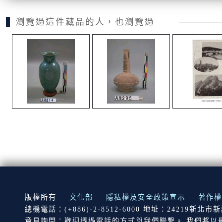
瀏覽過這件藏品的人，也瀏覽過
:::
版權所有
文化部
隱私權及安全政策宣示
著作權
總機電話：(+886)-2-8512-6000 地址：24219新北
意見詢問：歡迎透過電話的方式與我們聯繫。 我們將以