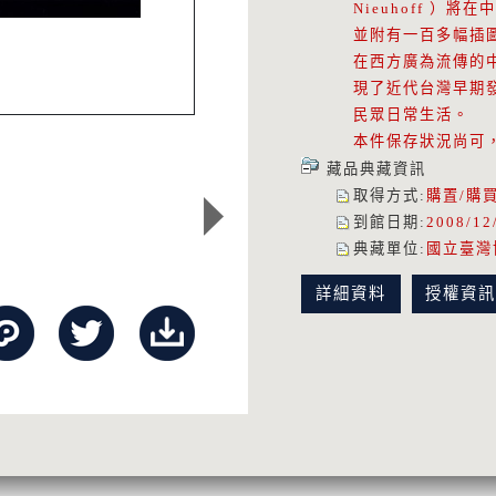
Nieuhoff 
並附有一百多幅插
在西方廣為流傳的
現了近代台灣早期
民眾日常生活。
本件保存狀況尚可
藏品典藏資訊
取得方式
:
購置/購
到館日期
:
2008/12
典藏單位
:
國立臺灣
詳細資料
授權資