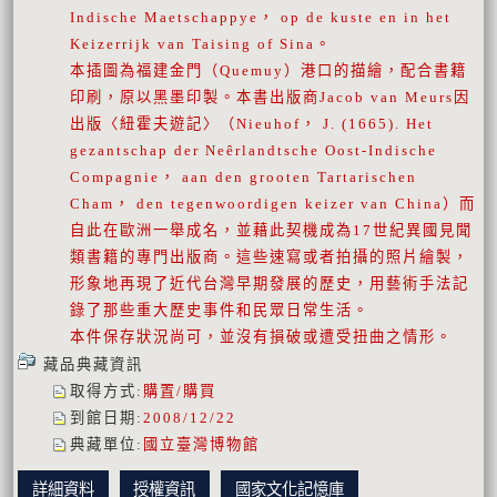
Indische Maetschappye， op de kuste en in het
Keizerrijk van Taising of Sina。
本插圖為福建金門（Quemuy）港口的描繪，配合書籍
印刷，原以黑墨印製。本書出版商Jacob van Meurs因
出版〈紐霍夫遊記〉（Nieuhof， J. (1665). Het
gezantschap der Neêrlandtsche Oost-Indische
Compagnie， aan den grooten Tartarischen
Cham， den tegenwoordigen keizer van China）而
自此在歐洲一舉成名，並藉此契機成為17世紀異國見聞
類書籍的專門出版商。這些速寫或者拍攝的照片繪製，
形象地再現了近代台灣早期發展的歷史，用藝術手法記
錄了那些重大歷史事件和民眾日常生活。
本件保存狀況尚可，並沒有損破或遭受扭曲之情形。
藏品典藏資訊
取得方式
:
購置/購買
到館日期
:
2008/12/22
典藏單位
:
國立臺灣博物館
詳細資料
授權資訊
國家文化記憶庫