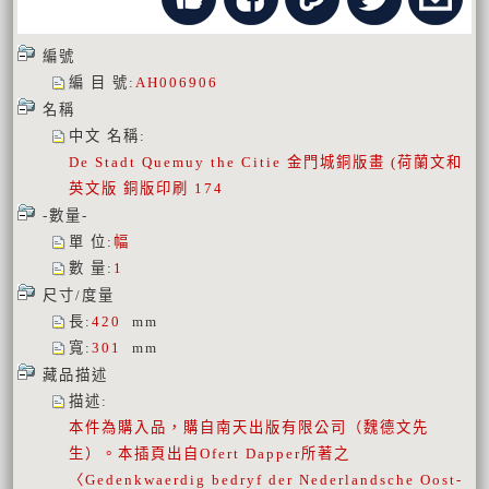
編號
編 目 號
:
AH006906
名稱
中文 名稱
:
De Stadt Quemuy the Citie 金門城銅版畫 (荷蘭文和
英文版 銅版印刷 174
-數量-
單 位
:
幅
數 量
:
1
尺寸/度量
長
:
420
mm
寬
:
301
mm
藏品描述
描述
:
本件為購入品，購自南天出版有限公司（魏德文先
生）。本插頁出自Ofert Dapper所著之
〈Gedenkwaerdig bedryf der Nederlandsche Oost-