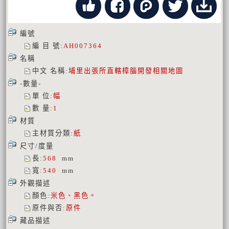
編號
編 目 號
:
AH007364
名稱
中文 名稱
:
埔里出張所直轄樟腦開發相關地圖
-數量-
單 位
:
幅
數 量
:
1
材質
主材質分類
:
紙
尺寸/度量
長
:
568
mm
寬
:
540
mm
外觀描述
顏色
:
米色、黑色。
原件與否
:
原件
藏品描述