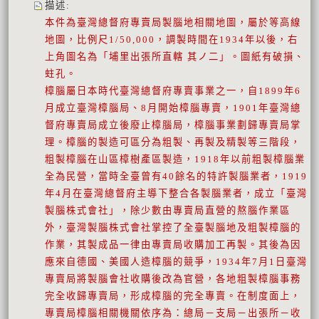
描述
:
本件為臺灣總督府專賣局製腦地相關地圖，屬於等高線
地圖，比例尺1/50,000，調製時間在1934年以後，右
上角圖名為「埔里出張所直轄 其ノ二」。圖紙有破損、
蛀孔。
樟腦屬日本時代臺灣總督府專賣事業之一，自1899年6
月成立臺灣樟腦局、8月開始樟腦專賣，1901年臺灣總
督府專賣局成立後廢止樟腦局，樟腦事業劃歸專賣局掌
理。樟腦的製造可區分為粗製、再製及精製等三階段，
粗製樟腦在山區樟樹產區製造，1918年以前粗製樟腦業
全為民營，當時全臺曾有40餘名的特許製腦業者，1919
年4月在臺灣總督府主導下整合各製腦業者，成立「臺灣
製腦株式會社」，除少數由專賣局直營的熬腦作業區
外，臺灣製腦株式會社掌控了全臺製腦地及粗製樟腦的
作業，其製成品一律由專賣局收購加工再製。其後為因
應來自德國、美國人造樟腦的競爭，1934年7月1日臺灣
專賣局將製腦會社收購後改為官營，各地粗製樟腦事務
完全收歸專賣局，形成樟腦的完全專賣。在制度面上，
專賣局樟腦相關機關依序為：總局－支局－出張所－收