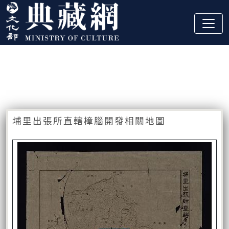
跳到主要內容
:::
藏品資訊
:::
埔里出張所直轄樟腦開發相關地圖