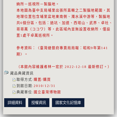
納所－巡視所－製腦地。
本地圖為臺中支局埔里出張所直轄之二製腦地範圍，其
地理位置包含埔里盆地東南側、濁水溪中游等，製腦地
共6個分區，包括：過坑、加道、西塔山、武界、卓社、
哥哥萬（ココワ）等，此區域內並無設置收納所，僅設
置1處干卓萬巡視所。
參考資料：〈臺灣總督府專賣局局報：昭和9年第141
期〉。
（本館內容維護者林一宏於 2022-12-18 最新修訂。）
藏品典藏資訊
取得方式
:
購置/購買
到館日期
:
2010/12/31
典藏單位
:
國立臺灣博物館
詳細資料
授權資訊
國家文化記憶庫