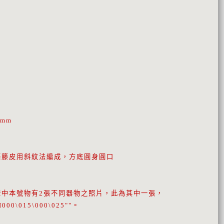
0mm
條籐皮用斜紋法編成，方底圓身圓口
燈中本號物有2張不同器物之照片，此為其中一張，
00\015\000\025""。