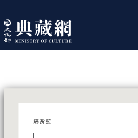
跳到主要內容
:::
藏品資訊
:::
籐背籃