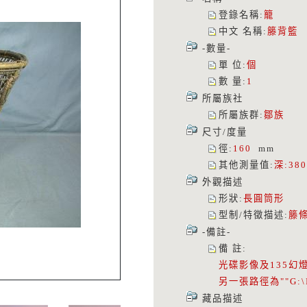
登錄名稱
:
籠
中文 名稱
:
籐背籃
-數量-
單 位
:
個
數 量
:
1
所屬族社
所屬族群
:
鄒族
尺寸/度量
徑
:
160
mm
其他測量值
:
深:38
外觀描述
形狀
:
長圓筒形
型制/特徵描述
:
籐
-備註-
備 註
:
光碟影像及135幻
另一張路徑為""G:\I0
藏品描述