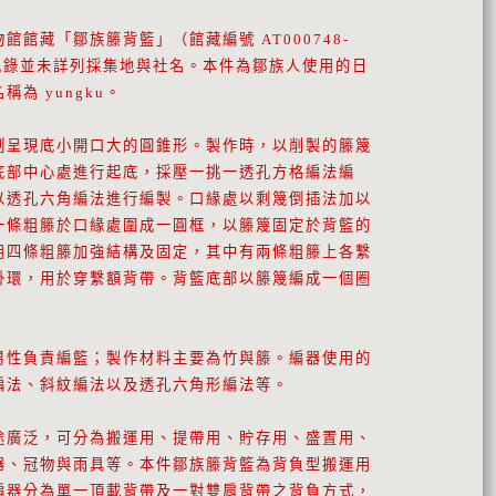
館館藏「鄒族籐背籃」（館藏編號 AT000748-
集記錄並未詳列採集地與社名。本件為鄒族人使用的日
為 yungku。
制呈現底小開口大的圓錐形。製作時，以削製的籐篾
底部中心處進行起底，採壓一挑一透孔方格編法編
以透孔六角編法進行編製。口緣處以剩篾倒插法加以
一條粗籐於口緣處圍成一圓框，以籐篾固定於背籃的
用四條粗籐加強結構及固定，其中有兩條粗籐上各繫
掛環，用於穿繫額背帶。背籃底部以籐篾編成一個圈
男性負責編籃；製作材料主要為竹與籐。編器使用的
編法、斜紋編法以及透孔六角形編法等。
途廣泛，可分為搬運用、提帶用、貯存用、盛置用、
器、冠物與雨具等。本件鄒族籐背籃為背負型搬運用
編器分為單一頂載背帶及一對雙肩背帶之背負方式，