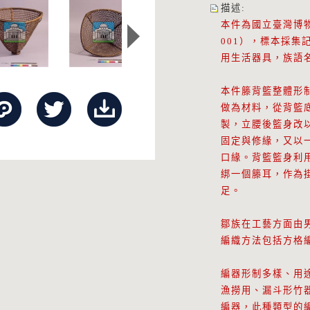
描述
:
本件為國立臺灣博物
001），標本採
用生活器具，族語名稱
本件籐背籃整體形
做為材料，從背籃
製，立腰後籃身改
固定與修緣，又以
口緣。背籃籃身利
綁一個籐耳，作為
足。
鄒族在工藝方面由
編織方法包括方格
編器形制多樣、用
漁撈用、漏斗形竹
編器，此種類型的