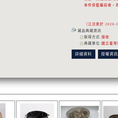
本件背籃屬前者，
（江汶柔於 2020-
藏品典藏資訊
取得方式
:
接收
典藏單位
:
國立臺灣
詳細資料
授權資