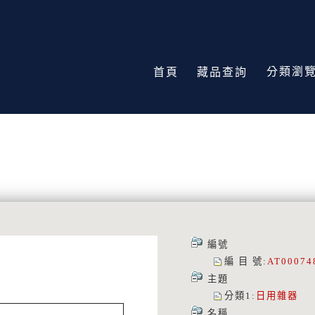
分類瀏
首頁
藏品查詢
編號
編 目 號
:
AT00074
主題
分類1
:
日用雜器
名稱