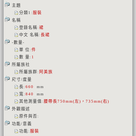
主題
分類1
:
服裝
名稱
登錄名稱
:
裙
中文 名稱
:
長裙
-數量-
單 位
:
件
數 量
:
1
所屬族社
所屬族群
:
阿美族
尺寸/度量
長
:
660
mm
寬
:
840
mm
其他測量值
:
腰帶長750mm(左)，735mm(右)
外觀描述
原件與否
:
功能/意義
功能
:
服裝