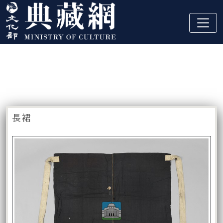
跳到主要內容
:::
藏品資訊
:::
長裙