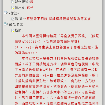
製作技術
:
縫
使用者
:
女子
-備註-
備 註
:
*原登錄不明族,據紅框標籤編號改為阿美族
藏品描述
描述
:
本件國立臺灣博物館藏「卑南族男子短裙」（館藏
編號AT000164），採自於臺東廳阿里擺社
(A'lripay)。為卑南族上賓朗部落男子穿著之短裙，族
語稱為betan。
本件女裙以兩塊長方形的黑色棉布彼此於長邊接縫
而成。裙子正面接縫處有橙、淺綠兩色的包梗繡，中段
下方添加數個縱向X形紋，在裙面中央下緣繡有一片長
方形的刺繡圖案，利用白、橙及少許淺綠色棉線，採十
字繡法繡出曲折形紋、線條形紋、三角形紋、方形紋、
四瓣花形紋等幾何圖案，裙身背面下襬處貼縫一片梯形
藍色棉布，此棉布有許多大小不等之孔洞，可能為蟲
蛀。另在裙子正面左、右上角各縫接一條白色棉布綁
帶，兩端以橙、黑、淺綠色線繡有與裙面相似之幾何形