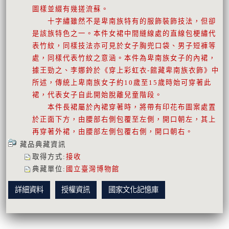
圖樣並綴有幾搓流蘇。
十字繡雖然不是卑南族特有的服飾裝飾技法，但卻
是該族特色之一。本件女裙中間縫線處的直線包梗繡代
表竹紋，同樣技法亦可見於女子胸兜口袋、男子短褲等
處，同樣代表竹紋之意涵。本件為卑南族女子的內裙，
據王勁之、李娜鈴於《穿上彩虹衣-館藏卑南族衣飾》中
所述，傳統上卑南族女子約10歲至15歲時始可穿著此
裙，代表女子自此開始脫離兒童階段。
本件長裙屬於內裙穿著時，將帶有印花布圖案處置
於正面下方，由腰部右側包覆至左側，開口朝左，其上
再穿著外裙，由腰部左側包覆右側，開口朝右。
藏品典藏資訊
取得方式
:
接收
典藏單位
:
國立臺灣博物館
詳細資料
授權資訊
國家文化記憶庫