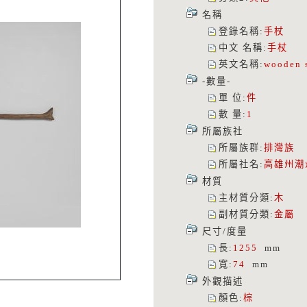
名稱
登錄名稱
:
手杖
中文 名稱
:
手杖
英文名稱
:
wooden 
-數量-
單 位
:
件
數 量
:
1
所屬族社
所屬族群
:
排灣族
所屬社名
:
高雄州潮
材質
主材質分類
:
木
副材質分類
:
金屬
尺寸/度量
長
:
1255
mm
寬
:
74
mm
外觀描述
顏色
:
棕