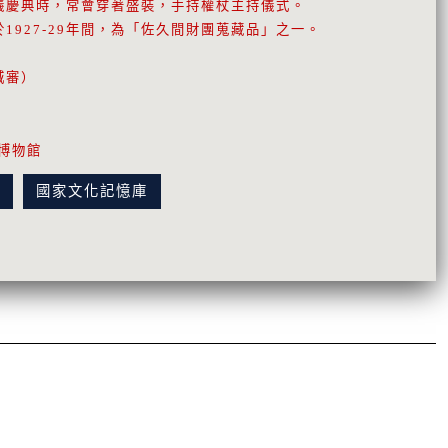
儀慶典時，常會穿著盛裝，手持權杖主持儀式。
927-29年間，為「佐久間財團蒐藏品」之一。
城審）
博物館
訊
國家文化記憶庫