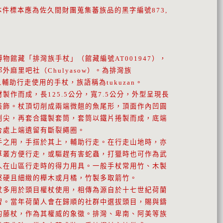
本件標本應為佐久間財團蒐集蕃族品的黑字編號873,
。
館藏「排灣族手杖」（館藏編號AT001947），
外麻里吧社（Chulyasow）。為排灣族
群族人輔助行走使用的手杖，族語稱為tukuzan。
而成，長125.5公分，寬7.5公分，外型呈現長
裝飾。杖頂切削成兩端微翹的魚尾形，頂面作內凹圓
削尖，再套合鐵製套筒，套筒以鐵片捲製而成，底端
合處上端遺留有斷裂繩圈。
用，手搭於其上，輔助行走。在行走山地時，亦
草叢方便行走，或驅趕有害蛇蟲，打獵時也可作為武
人在山區行走時的得力用具。一般手杖常用竹、木製
堅硬且細緻的櫸木或月橘，竹製多取箭竹。
用於頭目權杖使用，相傳為源自於十七世紀荷蘭
習。當年荷蘭人會在歸順的社群中選拔頭目，賜與鑄
的藤杖，作為其權威的象徵。排灣、卑南、阿美等族