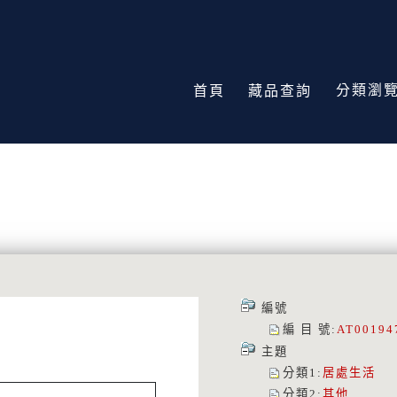
分類瀏
首頁
藏品查詢
編號
編 目 號
:
AT00194
主題
分類1
:
居處生活
分類2
:
其他