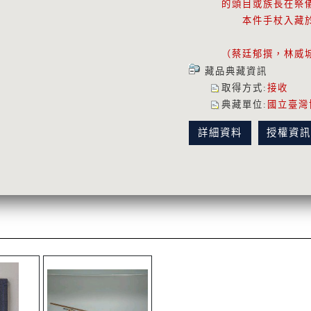
的頭目或族長在祭
本件手杖入藏於1
（蔡廷郁撰，林威
藏品典藏資訊
取得方式
:
接收
典藏單位
:
國立臺灣
詳細資料
授權資