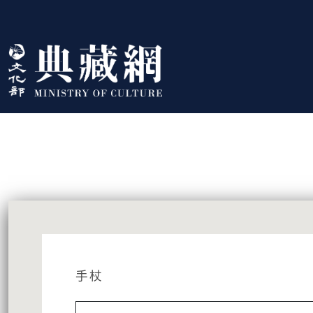
跳到主要內容
:::
藏品資訊
:::
手杖