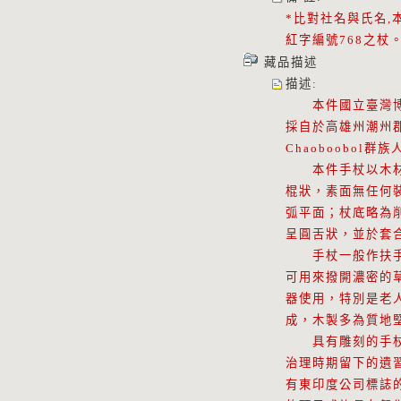
*比對社名與氏名,
紅字編號768之杖
藏品描述
描述
:
本件國立臺灣博物
採自於高雄州潮州郡
Chaoboobol
本件手杖以木材製作
棍狀，素面無任何
弧平面；杖底略為
呈圓舌狀，並於套
手杖一般作扶手之
可用來撥開濃密的
器使用，特別是老
成，木製多為質地
具有雕刻的手杖多
治理時期留下的遺
有東印度公司標誌