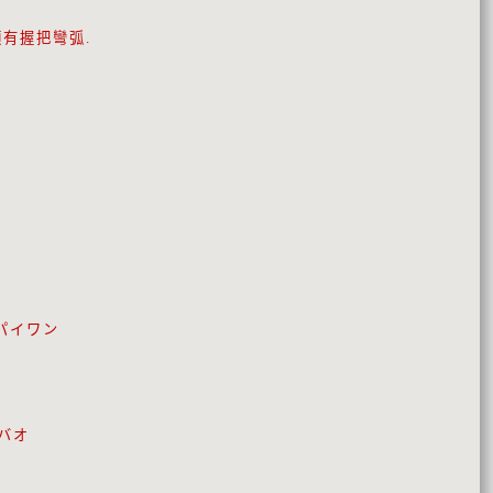
頭有握把彎弧.
パイワン
バオ