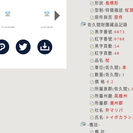
形狀
:
長條形
型制/特徵描述
:
杖
原件與否
:
原件
佐久間財團藏品記錄
黑字番號
:
0873
紅字番號
:
0768
黑字頁數
:
54
紅字頁數
:
48
品名
:
杖
單位(佐久間)
:
本
數量(佐久間)
:
1
價 格
:
0.2
所屬族群(佐久間)
:
所屬州廳
:
高雄州
所屬郡
:
潮州郡
社名
:
外マリパ
氏名
:
トイボカラン
-備註-
備 註
: