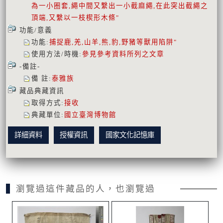
為一小圈套,繩中間又繫出一小截麻繩,在此突出截繩之
頂端,又繫以一枝楔形木條"
功能/意義
功能
:
捕捉鹿,羌,山羊,熊,豹,野豬等獸用陷阱"
使用方法/時機
:
參見參考資料所列之文章
-備註-
備 註
:
泰雅族
藏品典藏資訊
取得方式
:
接收
典藏單位
:
國立臺灣博物館
詳細資料
授權資訊
國家文化記憶庫
瀏覽過這件藏品的人，也瀏覽過