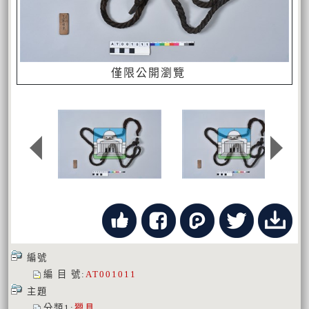
僅限公開瀏覽
編號
編 目 號
:
AT001011
主題
分類1
:
獵具