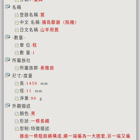
名稱
登錄名稱
:
罠
中文 名稱
:
捕鳥獸器（陷機）
日文名稱
:
山羊用罠
-數量-
單 位
:
枝
數 量
:
1
所屬族社
所屬族群
:
泰雅族
尺寸/度量
長
:
1450
mm
徑
:
11
mm
淨重
:
90
g
外觀描述
顏色
:
黑
形狀
:
一條長繩
型制/特徵描述
:
器由一條粗麻繩構成,繩一端編為一大圈套,另一端又編