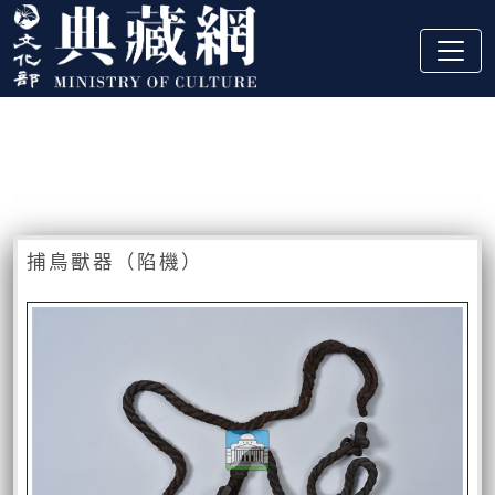
跳到主要內容
:::
藏品資訊
:::
捕鳥獸器（陷機）