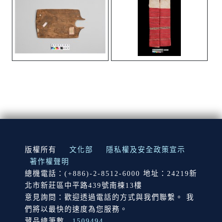
:::
版權所有
文化部
隱私權及安全政策宣示
著作權聲明
總機電話：(+886)-2-8512-6000 地址：24219新
北市新莊區中平路439號南棟13樓
意見詢問：歡迎透過電話的方式與我們聯繫。 我
們將以最快的速度為您服務。
藏品總筆數
1509494