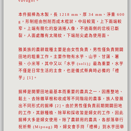
vavagot。
本件掘棒為木製，長 1218 mm、厚 34 mm、淨重 600
g，形制經由刨削而成木棍狀，中段較寬，上下兩端較
窄。上端有簡化的旋渦捲人像，不過兩側的岔枝已斷
裂，人面處雕有太陽紋，下端削尖處為使用面。
雅美族的農耕栽種主要是由女性負責，男性僅負責開闢
田地的粗重工作。主要作物有水芋、山芋、甘藷、薯
蕷、小米等，其中又以「水芋 (soli)」最為重要，水芋
不僅是日常生活的主食，也是儀式祭典時必備的「禮
芋」[1]。
掘棒是開墾田地最基本而重要的農具之一，因應整地、
鬆土、去除雜草根和收成等不同階段的農事，族人發展
出不同形式的掘棒 [2]。由於男性僅負責前期開闢田地
的工作，其餘種植、除草和採收皆是婦女的工作，因此
掘棒大多是婦女使用。除了農耕用的農具，各部落舉行
祝祈祭 (Mipoag) 時，婦女會手持「禮棒」到水芋田舉