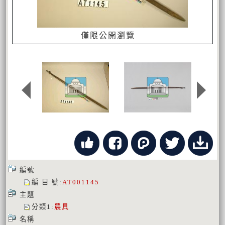
僅限公開瀏覽
編號
編 目 號
:
AT001145
主題
分類1
:
農具
名稱