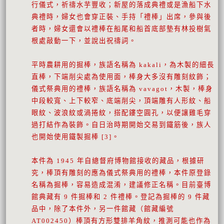
行儀式，祈禱水芋豐收；新屋的落成典禮或是漁船下水
典禮時，婦女也會穿正裝、手持「禮棒」出席，參與後
者時，婦女還會以禮棒在船尾和船首底部墊有林投樹氣
根處敲動一下，並說出祝禱詞。
平時農耕用的掘棒，族語名稱為 kakali，為木製的細長
直棒，下端削尖處為使用面，棒身大多沒有雕刻紋飾；
儀式祭典用的禮棒，族語名稱為 vavagot，木製，棒身
中段較寬、上下較窄、底端削尖，頂端雕有人形紋、船
眼紋、波浪紋或渦捲紋，搭配鏤空圓孔，以便讓雞毛穿
過打結作為裝飾。自日治時期開始交易到鐵筋後，族人
也開始使用鐵製掘棒 [3]。
本件為 1945 年自總督府博物館接收的藏品，根據研
究，棒頂有雕刻的應為儀式祭典用的禮棒，本件原登錄
名稱為掘棒，容易造成混淆，建議修正名稱。目前臺博
館典藏有 9 件掘棒和 2 件禮棒。登記為掘棒的 9 件藏
品中，除了本件外，另一件館藏（館藏編號
AT002450）棒頂有方形雙排羊角紋，推測可能也作為