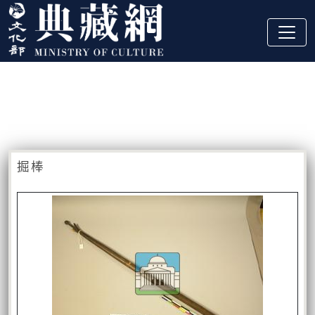
跳到主要內容
:::
藏品資訊
:::
掘棒