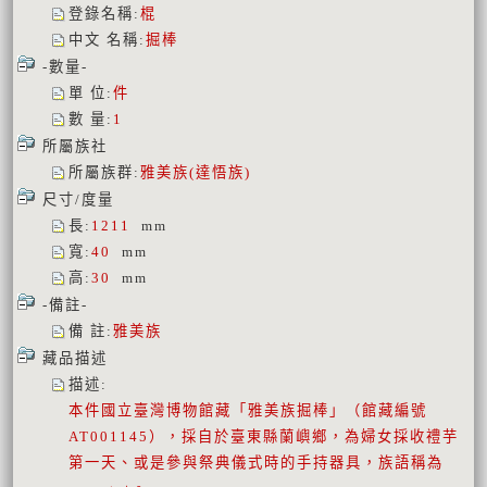
登錄名稱
:
棍
中文 名稱
:
掘棒
-數量-
單 位
:
件
數 量
:
1
所屬族社
所屬族群
:
雅美族(達悟族)
尺寸/度量
長
:
1211
mm
寬
:
40
mm
高
:
30
mm
-備註-
備 註
:
雅美族
藏品描述
描述
:
本件國立臺灣博物館藏「雅美族掘棒」（館藏編號
AT001145），採自於臺東縣蘭嶼鄉，為婦女採收禮芋
第一天、或是參與祭典儀式時的手持器具，族語稱為