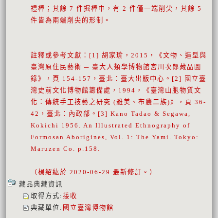
禮棒；其餘 7 件掘棒中，有 2 件僅一端削尖，其餘 5
件皆為兩端削尖的形制。
註釋或參考文獻：[1] 胡家瑜，2015，《文物、造型與
臺灣原住民藝術 ─ 臺大人類學博物館宮川次郎藏品圖
錄》，頁 154-157，臺北：臺大出版中心。[2] 國立臺
灣史前文化博物館籌備處，1994，《臺灣山胞物質文
化：傳統手工技藝之研究 (雅美、布農二族)》，頁 36-
42，臺北：內政部。[3] Kano Tadao & Segawa,
Kokichi 1956. An Illustrated Ethnography of
Formosan Aborigines, Vol. 1: The Yami. Tokyo:
Maruzen Co. p.158.
（楊紹紘於 2020-06-29 最新修訂。）
藏品典藏資訊
取得方式
:
接收
典藏單位
:
國立臺灣博物館