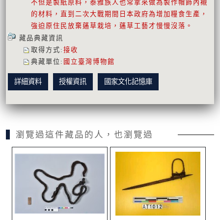
不但是製紙原料，泰雅族人也常拿來做為製作帽飾內襯
的材料，直到二次大戰期間日本政府為增加糧食生產，
強迫原住民放棄蓪草栽培，蓪草工藝才慢慢沒落。
藏品典藏資訊
取得方式
:
接收
典藏單位
:
國立臺灣博物館
詳細資料
授權資訊
國家文化記憶庫
瀏覽過這件藏品的人，也瀏覽過