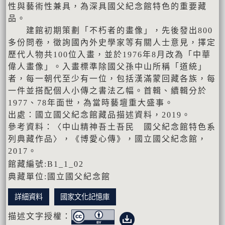
性與藝術性兼具，為深具國父紀念館特色的重要藏
品。
建館初期策劃「不朽者的畫像」，先後發出800
多份問卷，徵詢國內外史學家等有關人士意見，擇定
歷代人物共100位入畫，並於1976年8月改為「中華
偉人畫像」。入畫標準除國父孫中山所稱「道統」
者，每一朝代至少有一位，包括漢滿蒙回藏各族，每
一件並搭配個人小傳之書法乙幅。首輯、續輯分於
1977、78年面世，為當時藝壇重大盛事。
出處：國立國父紀念館藏品描述資料，2019。
參考資料：〈中山精神吾土吾民 國父紀念館特色系
列典藏作品〉，《博愛心傳》，國立國父紀念館，
2017。
館藏編號:B1_1_02
典藏單位:國立國父紀念館
詳細資料
國家文化記憶庫
描述文字授權：