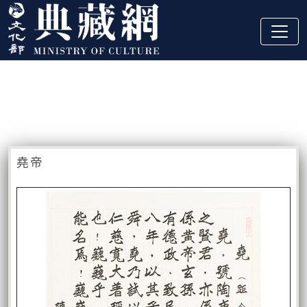
跳到主要內容
:::
藏品資訊
:::
堯帝