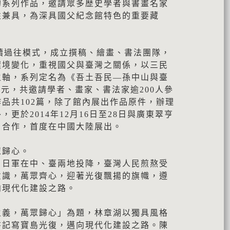
的系列作品，邀請眾多歷史學者與書畫名家
性兼具，為深具國父紀念館特色的重要藏
延續過往模式，成立撰稿、繪畫、書法團隊，
環境變化，重視國父與臺灣之關係，以三民
主軸，系列定名為《吾土吾民—孫中山與臺
單元，共邀請學者、畫家、書法家逾200人參
品共102篇，除了館內展出作品原件，辦理
更於2014年12月16日至28日與廣東翠亨
」合作，首度在中國大陸展出。
眾歸心。
，日軍在中、臺兩地投降，臺灣人民煎熬受
意識，萬眾齊心，迎著光復飄揚的旗幟，遵
向現代化建設之路。
主義，萬眾歸心」為題，林章湖以獨具風格
書記寫寶島光復，邁向現代化建設之路。陳