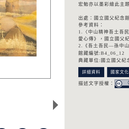
宏勉亦以墨彩繪此主
出處：國立國父紀念館
參考資料：
1.〈中山精神吾土吾
愛心傳》，國立國父紀
2.《吾土吾民—孫中
館藏編號:B4_06_12
典藏單位:國立國父紀
詳細資料
國家文
描述文字授權：