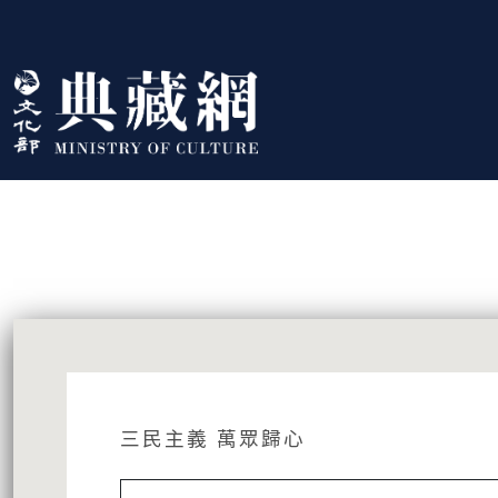
跳到主要內容
:::
藏品資訊
:::
三民主義 萬眾歸心