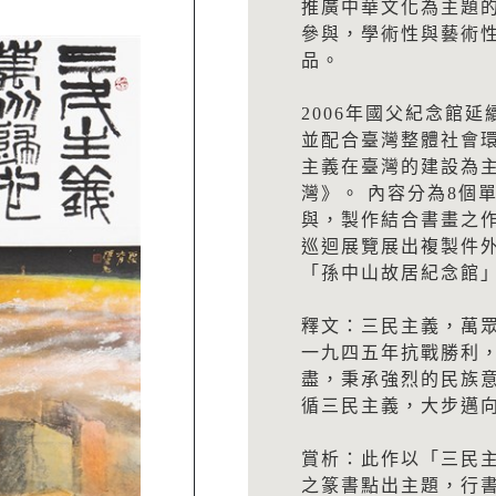
推廣中華文化為主題
參與，學術性與藝術
品。
2006年國父紀念館
並配合臺灣整體社會
主義在臺灣的建設為
灣》。 內容分為8個
與，製作結合書畫之作
巡迴展覽展出複製件外，
「孫中山故居紀念館
釋文：三民主義，萬
一九四五年抗戰勝利
盡，秉承強烈的民族
循三民主義，大步邁
賞析：此作以「三民
之篆書點出主題，行