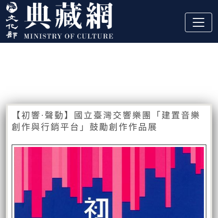
跳到主要內容
:::
藏品資訊
:::
【初響·聲動】國立臺灣交響樂團「建置音樂
創作與行銷平台」鼓勵創作作品展