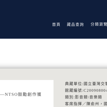
分類瀏
首頁
藏品查詢
典藏單位:國立臺灣交
館藏編號:C20090800
—NTSO鼓勵創作獲
類別:影音類\音樂類
客席指揮／陳俞州，