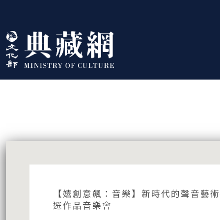
跳到主要內容
:::
藏品資訊
:::
【嬉創意飆：音樂】新時代的聲音藝術
選作品音樂會