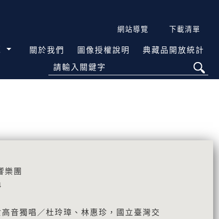
網站導覽
下載清單
覽
關於我們
圖像授權說明
典藏品開放統計
請輸入關鍵字
響樂團
4
女高音獨唱／杜玲璋、林惠珍，國立臺灣交