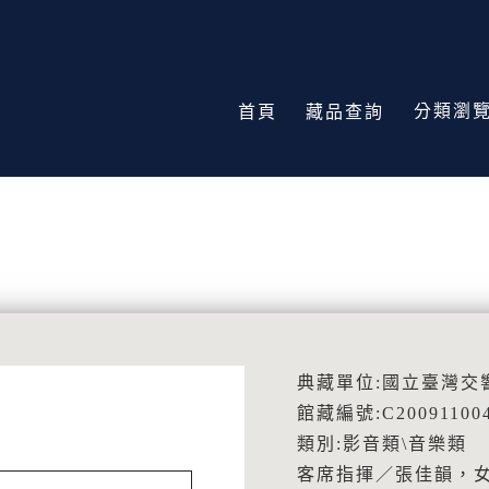
分類瀏
首頁
藏品查詢
典藏單位:國立臺灣交
館藏編號:C20091100
類別:影音類\音樂類
客席指揮／張佳韻，