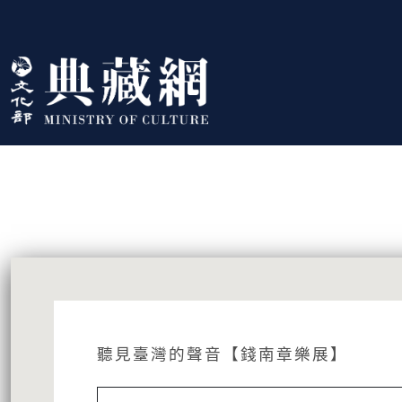
跳到主要內容
:::
藏品資訊
:::
聽見臺灣的聲音【錢南章樂展】