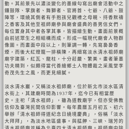
動。其前景先以濃淡變化的墨線勾寫出廟會活動中之
鑼鼓隊、掌旗者、舞獅者、官將首、七爺、八爺、鼓
陣等，環繞其側者有手抱孩兒觀禮之母親、持香默禱
之香客及其他至祖師廟參與廟會盛典的善男信女們。
每位置身其中者各掌其事，皆描繪生動。畫面前景概
由前述眾生之相組構而成，形成一幅現代廟會人物群
像圖。而畫面中段以上，則筆調一轉，先寫裊裊香
煙，而後大紅燈籠一排橫陳，再細寫淡水清水祖師廟
廟宇建築，紅瓦、龍柱，十分莊嚴、繁美。畫者筆墨
功夫精到，似頗得當代善繪鄉土人物體裁之采風堂李
奇茂先生之風，而更見細膩。
淡水清水巖，又稱淡水祖師廟，位於新北市淡水區清
水街上，其建廟時間為1937年，迄今已有相當歷
史。主祀「清水祖師」，雖為道教廟宇，但亦受佛教
信仰及臺灣民間信仰影響。每年農曆五月初五、初六
舉辦「清水祖師得道紀念日繞境慶典」，俗稱「淡水
大拜拜」，為淡水地區盛事。與艋舺、三峽、瑞芳的
清水祖師廟並稱為北臺四大清水祖師廟。祖師廟中除