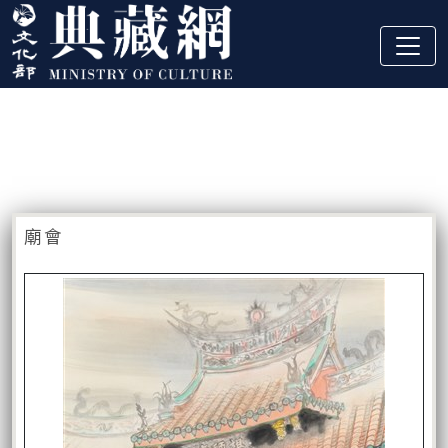
跳到主要內容
:::
藏品資訊
:::
廟會