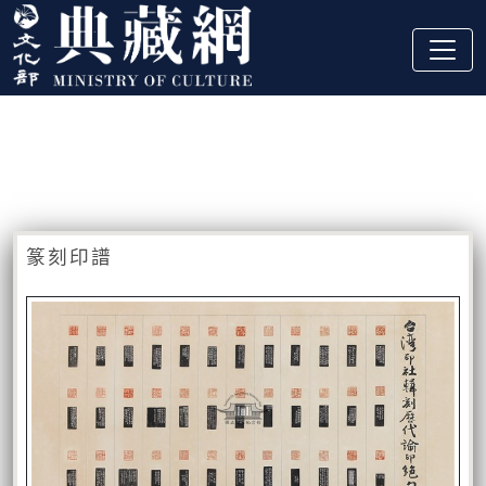
跳到主要內容
:::
藏品資訊
:::
篆刻印譜