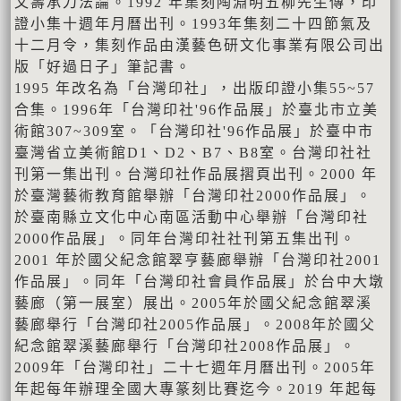
文壽承刀法論。1992 年集刻陶淵明五柳先生傳，印
證小集十週年月曆出刊。1993年集刻二十四節氣及
十二月令，集刻作品由漢藝色研文化事業有限公司出
版「好過日子」筆記書。
1995 年改名為「台灣印社」，出版印證小集55~57
合集。1996年「台灣印社'96作品展」於臺北市立美
術館307~309室。「台灣印社'96作品展」於臺中市
臺灣省立美術館D1、D2、B7、B8室。台灣印社社
刊第一集出刊。台灣印社作品展摺頁出刊。2000 年
於臺灣藝術教育館舉辦「台灣印社2000作品展」。
於臺南縣立文化中心南區活動中心舉辦「台灣印社
2000作品展」。同年台灣印社社刊第五集出刊。
2001 年於國父紀念館翠亨藝廊舉辦「台灣印社2001
作品展」。同年「台灣印社會員作品展」於台中大墩
藝廊（第一展室）展出。2005年於國父紀念館翠溪
藝廊舉行「台灣印社2005作品展」。2008年於國父
紀念館翠溪藝廊舉行「台灣印社2008作品展」。
2009年「台灣印社」二十七週年月曆出刊。2005年
年起每年辦理全國大專篆刻比賽迄今。2019 年起每