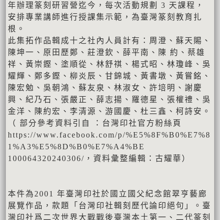
年辦理篆刻研習營迄今，每次活動規劃 3 天課程，
安排專業講師進行授課集示範，為臺灣篆刻教育扎
根。
此集拓作品輯成十之社內人員計有：周澄、蘇天賜、
陳坤一、原田歷鄭、莊澄欽、薛平南、陳 約、蔡雄
祥、黃崇鏗、塗順從、林舒祺、楊式昭、林瓊峰、吳
耀輝、鄭多鏗、柳炎辰、甘錦城、黃書墩、黃嘗銘、
陳宏勉、吳朝鴻、蘇友泉、林淑女、許培明、謝慶
興、紀乃石、張嚴正、薛志揚、羅德星、張權禮、吳
金洋、陳約宏、李清源、游國慶、杜三鑫、柯詩安。
（ 部分參考資料引自 ：台灣印社官方粉絲頁
https://www.facebook.com/p/%E5%8F%B0%E7%8
1%A3%E5%8D%B0%E7%A4%BE
100064320240306/，資料彙整編輯：古耀華）
本件為2001 年臺灣印社於國立國父紀念館翠亨藝廊
展覽作品，款題「台灣印社輯刻歷代論印絕句」。臺
灣印社爲二次世界大戰戰後臺灣本土第一、二代篆刻