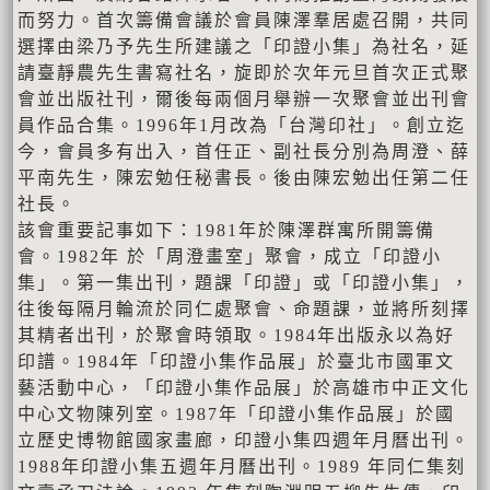
而努力。首次籌備會議於會員陳澤羣居處召開，共同
選擇由梁乃予先生所建議之「印證小集」為社名，延
請臺靜農先生書寫社名，旋即於次年元旦首次正式聚
會並出版社刊，爾後每兩個月舉辦一次聚會並出刊會
員作品合集。1996年1月改為「台灣印社」。創立迄
今，會員多有出入，首任正、副社長分別為周澄、薛
平南先生，陳宏勉任秘書長。後由陳宏勉出任第二任
社長。
該會重要記事如下：1981年於陳澤群寓所開籌備
會。1982年 於「周澄畫室」聚會，成立「印證小
集」。第一集出刊，題課「印證」或「印證小集」，
往後每隔月輪流於同仁處聚會、命題課，並將所刻擇
其精者出刊，於聚會時領取。1984年出版永以為好
印譜。1984年「印證小集作品展」於臺北市國軍文
藝活動中心，「印證小集作品展」於高雄市中正文化
中心文物陳列室。1987年「印證小集作品展」於國
立歷史博物館國家畫廊，印證小集四週年月曆出刊。
1988年印證小集五週年月曆出刊。1989 年同仁集刻