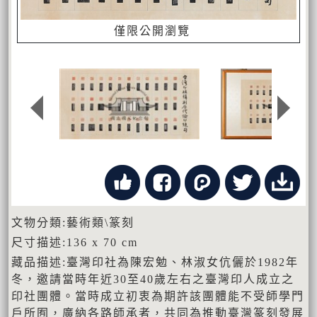
僅限公開瀏覽
文物分類:藝術類\篆刻
尺寸描述:136 x 70 cm
藏品描述:臺灣印社為陳宏勉、林淑女伉儷於1982年
冬，邀請當時年近30至40歲左右之臺灣印人成立之
印社團體。當時成立初衷為期許該團體能不受師學門
戶所囿，廣納各路師承者，共同為推動臺灣篆刻發展