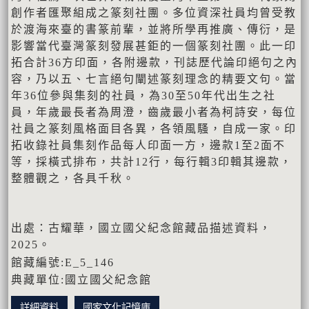
創作者匯聚組成之篆刻社團。多位資深社員均曾受教
於渡海來臺的書篆前輩，並將所學再推廣、傳衍，是
影響當代臺灣篆刻發展甚鉅的一個篆刻社團。此一印
拓合計36方印面，各附邊款，刊誌歷代論印絕句之內
容，乃以五、七言絕句闡述篆刻理念的精要文句。當
年36位參與集刻的社員，為30至50年代出生之社
員，年歲最長者為周澄，齒歲最小者為柯詩安，每位
社員之篆刻風格面目各異，各領風騷，自成一家。印
拓收錄社員集刻作品每人印面一方，邊款1至2面不
等，採橫式排布，共計12行，每行輯3印輯其邊款，
整體觀之，各具千秋。
出處：古耀華，國立國父紀念館藏品描述資料，
2025。
館藏編號:E_5_146
典藏單位:國立國父紀念館
詳細資料
國家文化記憶庫