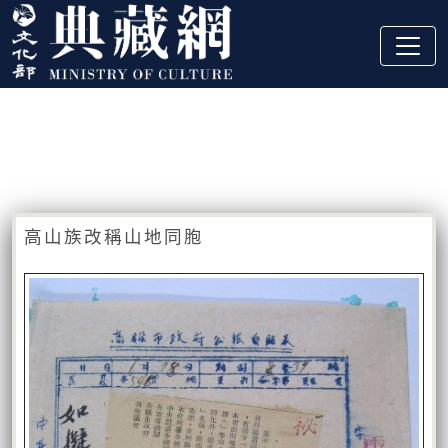
跳到主要內容
:::
藏品資訊
:::
高山族改稱山地同胞