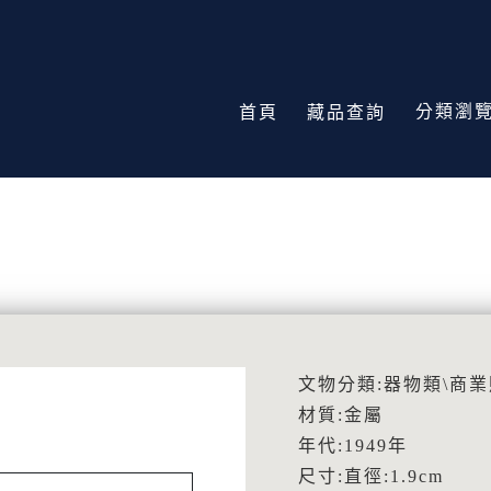
分類瀏
首頁
藏品查詢
文物分類:器物類\商
材質:金屬
年代:1949年
尺寸:直徑:1.9cm