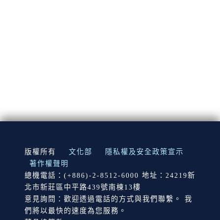
:::
版權所有
文化部
隱私權及安全政策宣示
著作權聲明
總機電話：(+886)-2-8512-6000 地址：24219新
北市新莊區中平路439號南棟13樓
意見詢問：歡迎透過電話的方式與我們聯繫。 我
們將以最快的速度為您服務。