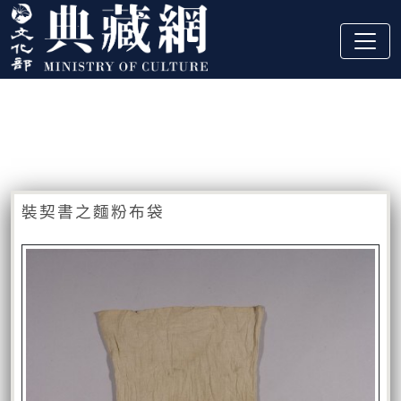
跳到主要內容
:::
藏品資訊
:::
裝契書之麵粉布袋