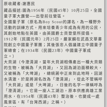
原收藏者:謝惠民
藏品描述:圖為1956年（民國45年）10月25日，全國
童子軍大露營──出發前往營區。
全國童子軍（原名為Boy Scout的譯名，為一種野外
活動的訓練方式，用來培養青少年成為有用的公民，
其創始地點在英國，由英國爵士貝登堡所提倡。
1912年（民國元年）2月25日，嚴家麟在武昌文華書
院創立中國童子軍團；其後張忠人倡議建立中國童子
軍總會；在1934年（民國23年）中國童子軍成
立。）
大貝湖（今澄清湖，當年大貝湖相傳產出一種大貝類
的生物，被稱為「大貝湖」，又因為湖泊面積較大，
又被稱為「大埤湖」，總統蔣中正來到此地時，因湖
水清澈，於是將湖名改為「澄清湖」，從此不管稱呼
「大貝湖」或是「大埤湖」，日後的名字一律稱呼為
「澄清湖」。它是一座人工湖泊，原本供應高雄工業
用水，在1954年（民國43年）整治後，也變成一處
風景區，有「台灣西湖」之稱。）