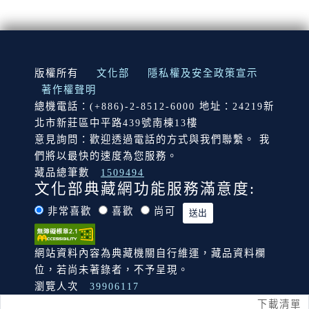
:::
版權所有
文化部
隱私權及安全政策宣示
著作權聲明
總機電話：(+886)-2-8512-6000 地址：24219新
北市新莊區中平路439號南棟13樓
意見詢問：歡迎透過電話的方式與我們聯繫。 我
們將以最快的速度為您服務。
藏品總筆數
1509494
文化部典藏網功能服務滿意度:
非常喜歡
喜歡
尚可
網站資料內容為典藏機關自行維運，藏品資料欄
位，若尚未著錄者，不予呈現。
瀏覽人次
39906117
下載清單