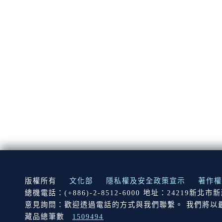
:::
版權所有
文化部
隱私權及安全政策宣示
著作權
總機電話：(+886)-2-8512-6000 地址：24219新北
意見詢問：歡迎透過電話的方式與我們聯繫。 我們將以
藏品總筆數
1509494