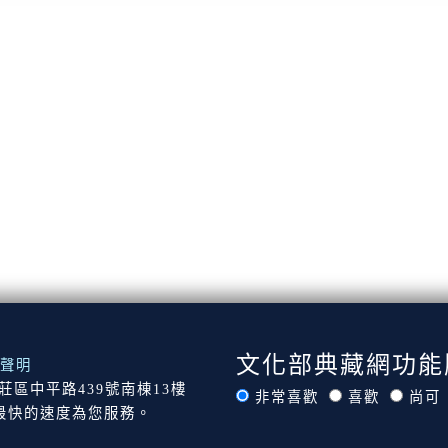
文化部典藏網功能
聲明
市新莊區中平路439號南棟13樓
非常喜歡
喜歡
尚可
最快的速度為您服務。