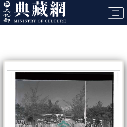
跳到主要內容
:::
藏品資訊
:::