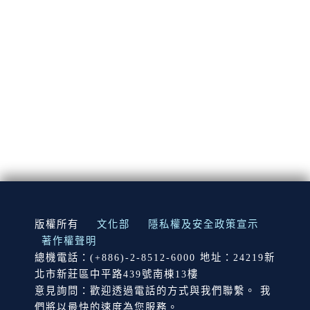
:::
版權所有
文化部
隱私權及安全政策宣示
著作權聲明
總機電話：(+886)-2-8512-6000 地址：24219新
北市新莊區中平路439號南棟13樓
意見詢問：歡迎透過電話的方式與我們聯繫。 我
們將以最快的速度為您服務。