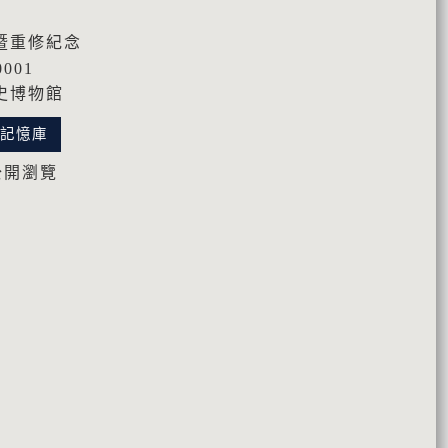
暨重修紀念
0001
史博物館
化記憶庫
公開瀏覽