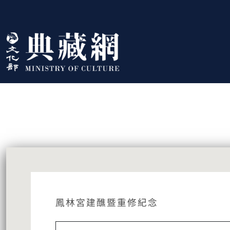
跳到主要內容
:::
藏品資訊
:::
鳳林宮建醮暨重修紀念