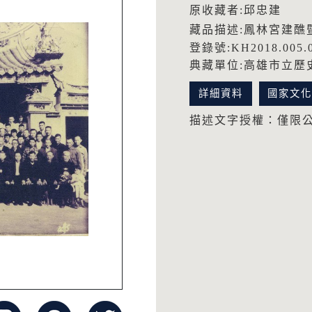
原收藏者:邱忠建
藏品描述:鳳林宮建醮
登錄號:KH2018.005.
典藏單位:高雄市立歷
詳細資料
國家文
描述文字授權：僅限