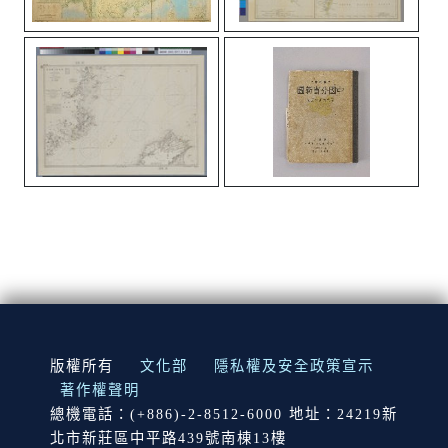
:::
版權所有
文化部
隱私權及安全政策宣示
著作權聲明
總機電話：(+886)-2-8512-6000 地址：24219新
北市新莊區中平路439號南棟13樓