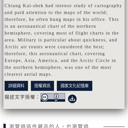
Chiang Kai-shek had intense study of cartography
and paid attention to the maps of the world;
therefore, he often hung maps in his office. This
is an aeronautical chart of the northern
hemisphere, covering most of flight charts in the
area. Military is particular about quickness, and
Arctic air routes were considered the best;
therefore, this aeronautical chart, covering
Europe, Asia, America, and the Arctic Circle in
the northern hemisphere, was one of the most
clearest aerial maps.
詳細資料
授權資訊
國家文化記憶庫
描述文字授權：
瀏覽過這件藏品的人，也瀏覽過