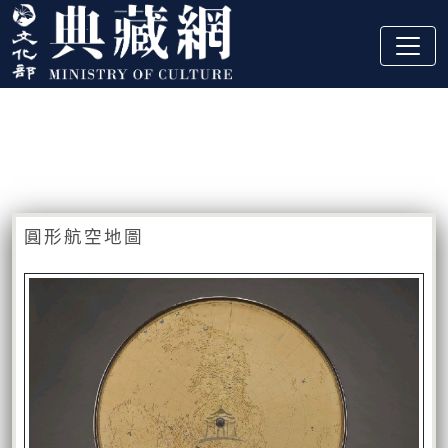
跳到主要內容
:::
藏品資訊
:::
圓形航空地圖