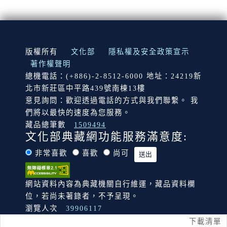
:::
版權所有
文化部
隱私權及安全政策宣示
著作權聲明
總機電話：(+886)-2-8512-6000 地址：24219新
北市新莊區中平路439號南棟13樓
意見詢問：歡迎透過電話的方式與我們聯繫。 我
們將以最快的速度為您服務。
藏品總筆數
1509494
文化部典藏網功能服務滿意度:
非常喜歡
喜歡
尚可
網站資料內容為典藏機關自行維運，藏品資料欄
位，若尚未著錄者，不予呈現。
瀏覽人次
39906117
下載清單