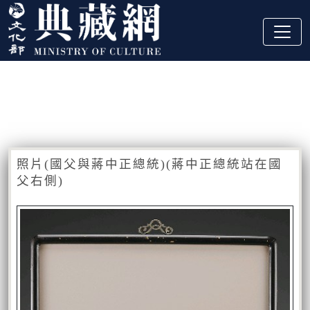
跳到主要內容
:::
藏品資訊
:::
照片(國父與蔣中正總統)(蔣中正總統站在國
父右側)