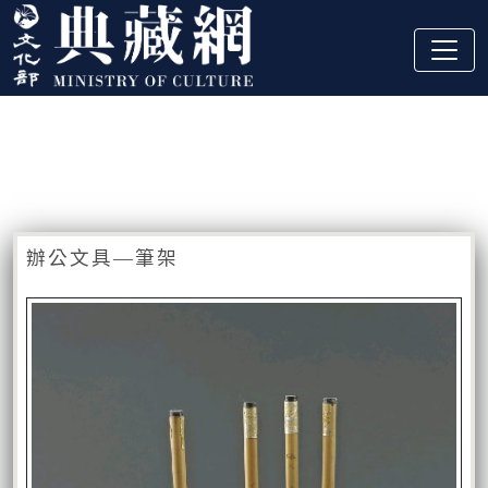
跳到主要內容
:::
藏品資訊
:::
辦公文具—筆架