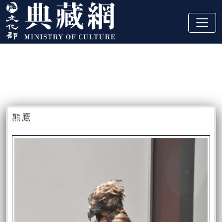
跳到主要內容
:::
藏品資訊
:::
熊鷹