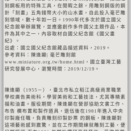
刻鋼板用的特殊工具，在閒暇之餘，用雕刻鋼版的鋼
針「刻畫」五角錢幣大小的山水畫，自此投入毫芒雕
刻領域，數十年如一日。1990年代多次於國立國父
紀念館舉辦展覽，並應邀創作多件國父主題作品，本
件為其中之一，內容取材自國父紀念館《國父畫
紀》。
出處：國立國父紀念館藏品描述資料，2019。
參考資料：陳逢顯| 毫芒雕刻館
www.miniature.org.tw/home.html，國立臺灣工藝
研究發展中心，瀏覽時間：2019/12/19。
陳逢顯（1955－），臺北市私立稻江高級商業職業
學校廣告美術科，學習美術和工藝技法，尤其專精素
描和油畫。服役期間，陳逢顯在營部協助文書工作、
布告 欄布置和製作道具，退伍後在1981年進入中央
印製廠任職，負責雕刻印製鈔票 的鋼板，陳逢顯對
這項藝術感到震驚，並在工作期間練就雕刻工藝，便