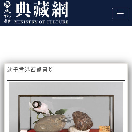
跳到主要內容
:::
藏品資訊
:::
就學香港西醫書院