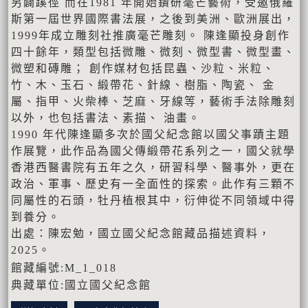
另闢蹊徑 而在1981 年開始鑽研毫芒藝術，受邀俄羅
斯第一屆世界國際書法展，之後到美洲、歐洲展出，
1999年成立雕刻社推廣毫芒雕刻。 陳逢顯投身創作
四十餘年，類型包括微雕、微刻、微型書、微型畫、
微塑和磚雕； 創作媒材包括昆蟲、沙粒、米粒、
竹、木、玉石、緞帶花、針線、樹脂、陶瓷、 金
屬、指甲、火柴棒、芝麻、牙線等，藝術手法除雕刻
以外，也包括書法、素描、 油畫。
1990 年代陳逢顯多次於國父紀念館以國父事蹟主題
作展覽，此作品為國父傳緞帶花系列之一，國父就學
香港西醫書院有五年之久，研習科學、醫事外，更在
政治、軍事、歷史有一全面性的探索。此作有三顆不
同屬性的石頭，牡丹植根其中，衍伸從不同領域中得
到養分。
出處：陳宏勉，國立國父紀念館藏品描述資料，
2025。
館藏編號:M_1_018
典藏單位:國立國父紀念館