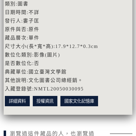
類別:圖書
日期時間:不詳
發行人:婁子匡
原件與否:原件
藏品層次:單件
尺寸大小(長*寬*高):17.9*12.7*0.3cm
數位化類別:影像(圖片)
是否數位化:否
典藏單位:國立臺灣文學館
其他說明:文化圖書公司總經銷。
入藏登錄號:NMTL20050030095
詳細資料
授權資訊
國家文化記憶庫
瀏覽過這件藏品的人，也瀏覽過