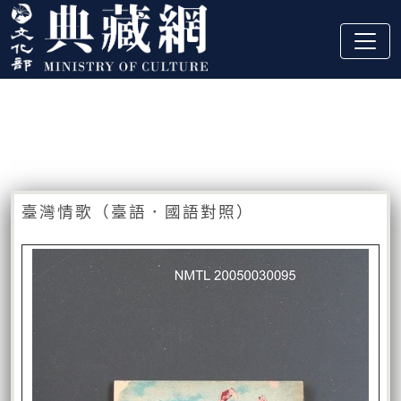
跳到主要內容
:::
藏品資訊
:::
臺灣情歌（臺語．國語對照）