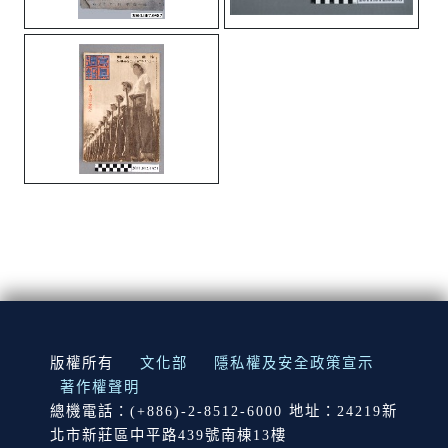
:::
版權所有
文化部
隱私權及安全政策宣示
著作權聲明
總機電話：(+886)-2-8512-6000 地址：24219新
北市新莊區中平路439號南棟13樓