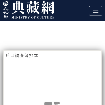
跳到主要內容
:::
藏品資訊
:::
戶口調查簿抄本