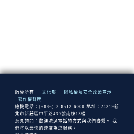
:::
版權所有
文化部
隱私權及安全政策宣示
著作權聲明
總機電話：(+886)-2-8512-6000 地址：24219新
北市新莊區中平路439號南棟13樓
意見詢問：歡迎透過電話的方式與我們聯繫。 我
們將以最快的速度為您服務。