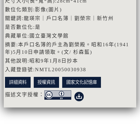
尺寸大小(長*寬*高):28cm*41cm
數位化類別:影像(圖片)
關鍵詞:龍瑛宗｜戶口名簿｜劉榮宗｜新竹州
是否數位化:是
典藏單位:國立臺灣文學館
摘要:本戶口名簿的戶主為劉榮殿。昭和16年(1941
年)5月10日申請領取。(文/ 杉森藍)
其他說明:昭和9年1月8日抄本
入藏登錄號:NMTL20050030938
詳細資料
授權資訊
國家文化記憶庫
描述文字授權：