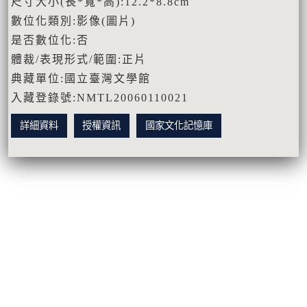
尺寸大小(長*寬*高):12.2*8.8cm
數位化類別:影像(圖片)
是否數位化:否
體裁/表現形式/範圍:正片
典藏單位:國立臺灣文學館
入藏登錄號:NMTL20060110021
詳細資料
授權資訊
國家文化記憶庫