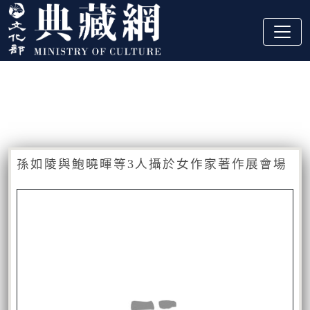
跳到主要內容
:::
藏品資訊
:::
孫如陵與鮑曉暉等3人攝於女作家著作展會場