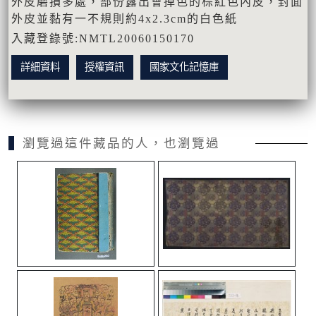
外皮磨損多處，部份露出會掉色的棕紅色內皮，封面
外皮並黏有一不規則約4x2.3cm的白色紙
入藏登錄號:NMTL20060150170
詳細資料
授權資訊
國家文化記憶庫
瀏覽過這件藏品的人，也瀏覽過