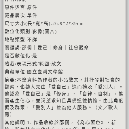
原件與否:原件
藏品層次:單件
尺寸大小(長*寬*高):26.9*2*39cm
數位化類別:影像(圖片)
地點類型:不詳
關鍵詞:邵僩｜愛己｜修身｜社會觀察
是否數位化:是
體裁/表現形式/範圍:散文
典藏單位:國立臺灣文學館
摘要:本筆資料為作者的小品散文，其抒發對社會的
觀察，也勸人先由「愛自己」進而擴及「愛別人」。
他認為「愛自己」是「修身」、「自律、自制」，進
而產生信心，並渴望求知且具備道德情懷。由此角度
擴及群眾，「愛別人」並為他人服務。（文／歐人
鳳）
其他說明:1. 作品收錄於邵僩，《為心著色》，新