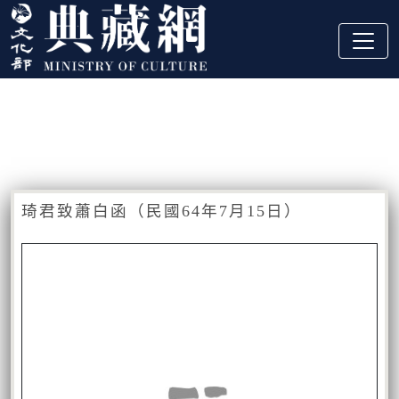
跳到主要內容
:::
藏品資訊
:::
琦君致蕭白函（民國64年7月15日）