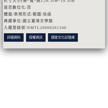
尺寸大小(長*寬*高):26.5cm*19.3cm
是否數位化:否
體裁/表現形式/範圍:信函
典藏單位:國立臺灣文學館
入藏登錄號:NMTL20060261346
詳細資料
授權資訊
國家文化記憶庫