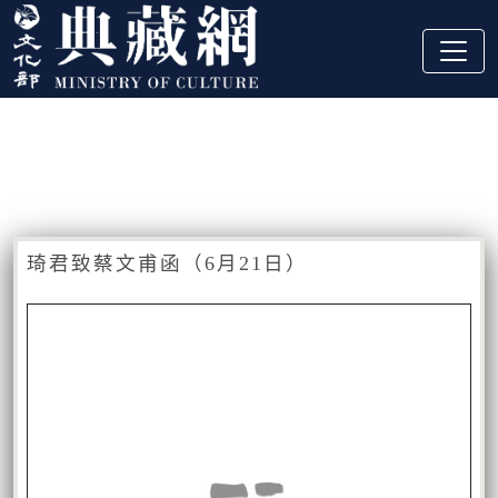
跳到主要內容
:::
藏品資訊
:::
琦君致蔡文甫函（6月21日）