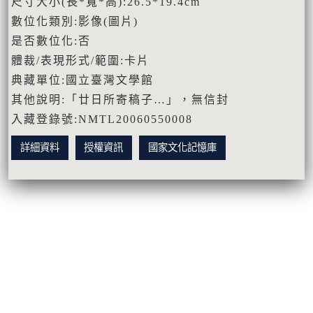
尺寸大小(長*寬*高):26.5*19.4cm
數位化類別:影像(圖片)
是否數位化:否
體裁/表現形式/範圍:卡片
典藏單位:國立臺灣文學館
其他說明:「廿日所寄稿子…」，無信封
入藏登錄號:NMTL20060550008
詳細資料
授權資訊
國家文化記憶庫