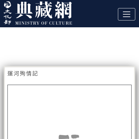
跳到主要內容
:::
藏品資訊
:::
運河殉情記