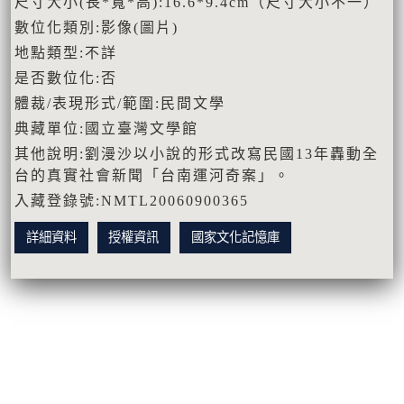
尺寸大小(長*寬*高):16.6*9.4cm（尺寸大小不一）
數位化類別:影像(圖片)
地點類型:不詳
是否數位化:否
體裁/表現形式/範圍:民間文學
典藏單位:國立臺灣文學館
其他說明:劉漫沙以小說的形式改寫民國13年轟動全
台的真實社會新聞「台南運河奇案」。
入藏登錄號:NMTL20060900365
詳細資料
授權資訊
國家文化記憶庫