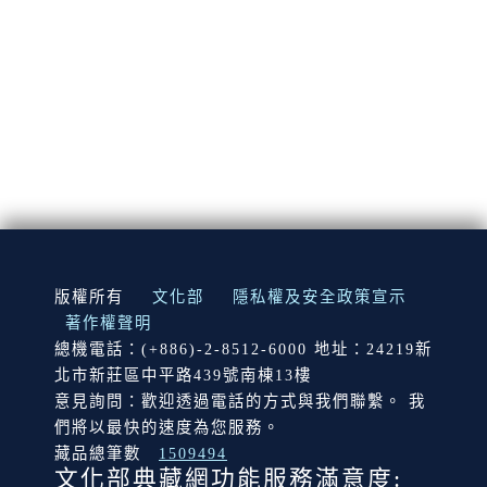
:::
版權所有
文化部
隱私權及安全政策宣示
著作權聲明
總機電話：(+886)-2-8512-6000 地址：24219新
北市新莊區中平路439號南棟13樓
意見詢問：歡迎透過電話的方式與我們聯繫。 我
們將以最快的速度為您服務。
藏品總筆數
1509494
文化部典藏網功能服務滿意度: